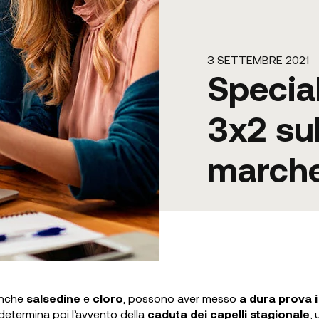
3 SETTEMBRE 2021
Specia
3x2 sul
march
anche
salsedine
e
cloro
, possono aver messo
a dura prova i
e determina poi l’avvento della
caduta dei capelli stagionale
, 