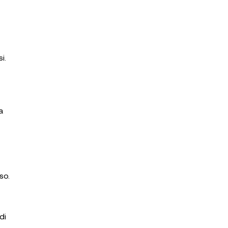
i.
a
sso.
di