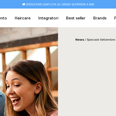
🚚 SPEDIZIONE GRATUITA SU ORDINI SUPERIORI A €69
ento
Haircare
Integratori
Best seller
Brands
News
/
Speciale Settembre: