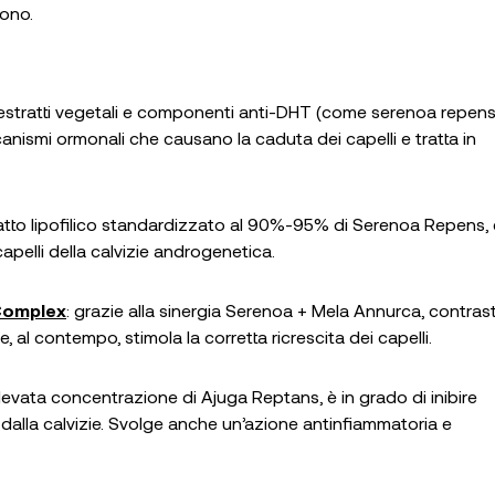
sono.
ri estratti vegetali e componenti anti-DHT (come serenoa repens
eccanismi ormonali che causano la caduta dei capelli e tratta in
ratto lipofilico standardizzato al 90%-95% di Serenoa Repens, 
 capelli della calvizie androgenetica.
 Complex
: grazie alla sinergia Serenoa + Mela Annurca, contrast
, al contempo, stimola la corretta ricrescita dei capelli.
elevata concentrazione di Ajuga Reptans, è in grado di inibire
ati dalla calvizie. Svolge anche un’azione antinfiammatoria e