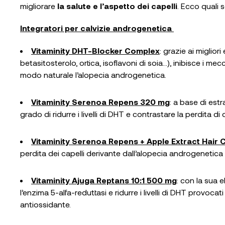
migliorare
la salute e l’aspetto dei capelli
. Ecco quali 
Integratori per calvizie androgenetica
Vitaminity DHT-Blocker Complex
: grazie ai miglio
betasitosterolo, ortica, isoflavoni di soia…), inibisce i m
modo naturale l’alopecia androgenetica.
Vitaminity Serenoa Repens 320 mg
: a base di est
grado di ridurre i livelli di DHT e contrastare la perdita di
Vitaminity Serenoa Repens + Apple Extract Hair
perdita dei capelli derivante dall’alopecia androgenetica e
Vitaminity Ajuga Reptans 10:1 500 mg
: con la sua 
l’enzima 5-alfa-reduttasi e ridurre i livelli di DHT provoc
antiossidante.