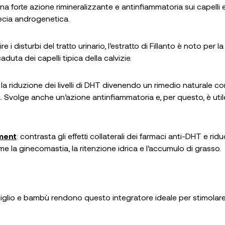
 una forte azione rimineralizzante e antinfiammatoria sui capelli e
pecia androgenetica.
re i disturbi del tratto urinario, l’estratto di Fillanto è noto per l
duta dei capelli tipica della calvizie.
e la riduzione dei livelli di DHT divenendo un rimedio naturale c
a. Svolge anche un’azione antinfiammatoria e, per questo, è util
ement
: contrasta gli effetti collaterali dei farmaci anti-DHT e rid
me la ginecomastia, la ritenzione idrica e l’accumulo di grasso.
iglio e bambù rendono questo integratore ideale per stimolare
.