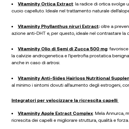
Vitaminity Ortica Extract
: la radice di ortica svolge
cuoio capelluto. Ideale nel trattamento naturale dell’alo
Vitaminity Phyllanthus niruri Extract
:
oltre a preveni
azione anti-DHT e, per questo, ideale nel contrastare la ca
Vitaminity Olio di Semi di Zucca 500 mg
: favorisc
la calvizie androgenetica e l’ipertrofia prostatica benign
anche in caso di artrosi.
Vitaminity Anti-Sides Hairloss Nutritional Suppl
al minimo i sintomi dovuti all’aumento degli estrogeni, co
Integratori per velocizzare la ricrescita capelli
Vitaminity Apple Extract Complex
: Mela Annurca, m
ricrescita dei capelli e migliorare struttura, qualità e forza