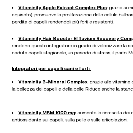
Vitaminity Apple Extract Complex Plus
: grazie ai m
equiseto), promuove la proliferazione delle cellule bulbari
perdita di capelli rendendoli più forti e resistenti.
Vitaminity Hair Booster Effluvium Recovery Com
rendono questo integratore in grado di velocizzare la ri
caduta capelli stagionale, un periodo di stress, il parto. M
Integratori per capelli sani e forti
Vitaminity B-Mineral Complex
: grazie alle vitamine
la bellezza dei capelli e della pelle. Riduce anche la sta
Vitaminity MSM 1000 mg
:
aumenta la ricrescita dei c
antiossidante sui capelli, sulla pelle e sulle articolazioni.