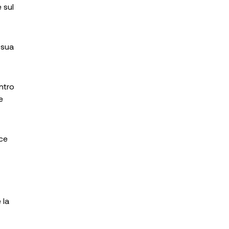
 sul
a sua
ontro
e
uce
 la