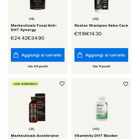
(
19
)
(
32
)
Markeuticals Focal Anti-
Restax Shampoo Sebo Care
DHT Synergy
€11.16
€14.30
€24.42
€34.90
Aggiungi al carrello
Aggiungi al carrello
Vale
24
punti
Vale
11
punti
-23% RISPARMIO
(
31
)
(
107
)
Markeuticals Accelerator
Vitaminity DHT Blocker