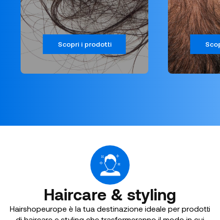
Scopri i prodotti
Scop
Haircare & styling
Hairshopeurope è la tua destinazione ideale per prodotti
di haircare e styling che trasformeranno il modo in cui