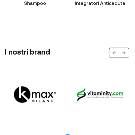
Shampoo
Integratori Anticaduta
I nostri brand
Previous s
Next 