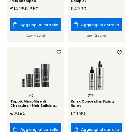
Plus shampoo
Complex
€14.28
€18.50
€42.90
Aggiungi al carrello
Aggiungi al carrello
Vale
14
punti
Vale
42
punti
(
25
)
(
23
)
Toppik Microfibre di
Kmax Concealing Fixing
Cheratina - Hair Building
Spray
Fibers
€26.90
€14.90
Aggiungi al carrello
Aggiungi al carrello