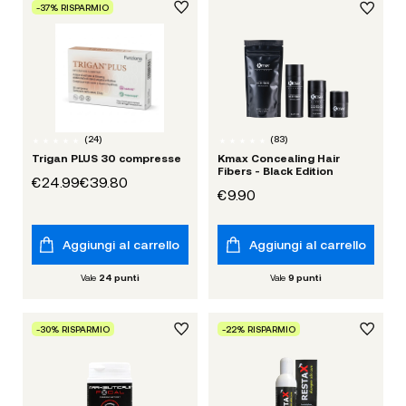
-37% RISPARMIO
(
24
)
(
83
)
Trigan PLUS 30 compresse
Kmax Concealing Hair
Fibers - Black Edition
€24.99
€39.80
€9.90
Aggiungi al carrello
Aggiungi al carrello
Vale
24
punti
Vale
9
punti
-30% RISPARMIO
-22% RISPARMIO