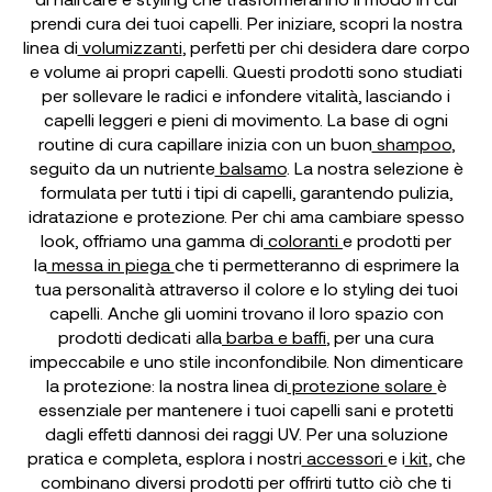
prendi cura dei tuoi capelli. Per iniziare, scopri la nostra
linea di
volumizzanti
, perfetti per chi desidera dare corpo
e volume ai propri capelli. Questi prodotti sono studiati
per sollevare le radici e infondere vitalità, lasciando i
capelli leggeri e pieni di movimento. La base di ogni
routine di cura capillare inizia con un buon
shampoo
,
seguito da un nutriente
balsamo
. La nostra selezione è
formulata per tutti i tipi di capelli, garantendo pulizia,
idratazione e protezione. Per chi ama cambiare spesso
look, offriamo una gamma di
coloranti
e prodotti per
la
messa in piega
che ti permetteranno di esprimere la
tua personalità attraverso il colore e lo styling dei tuoi
capelli. Anche gli uomini trovano il loro spazio con
prodotti dedicati alla
barba e baffi
, per una cura
impeccabile e uno stile inconfondibile. Non dimenticare
la protezione: la nostra linea di
protezione solare
è
essenziale per mantenere i tuoi capelli sani e protetti
dagli effetti dannosi dei raggi UV. Per una soluzione
pratica e completa, esplora i nostri
accessori
e i
kit
, che
combinano diversi prodotti per offrirti tutto ciò che ti