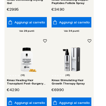
Gel
Peptides Follicle Spray
€29.95
€34.90
Aggiungi al carrello
Aggiungi al carrello
Vale
29
punti
Vale
34
punti
(
16
)
(
45
)
Kmax Healing Hair
Kmax Stimulating Hair
Transplant Post-Surgery
Growth Therapy Spray
Follicle Activator
€42.90
€69.90
Supplement
Aggiungi al carrello
Aggiungi al carrello