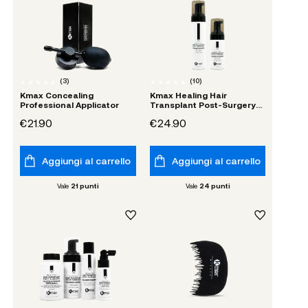
(
3
)
(
10
)
Kmax Concealing
Kmax Healing Hair
Professional Applicator
Transplant Post-Surgery
Foamer Shampoo
€21.90
€24.90
Aggiungi al carrello
Aggiungi al carrello
Vale
21
punti
Vale
24
punti