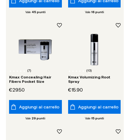
Aggiungi al carrello
Aggiungi al carrello
Vale
45
punti
Vale
16
punti
(
7
)
(
13
)
Kmax Concealing Hair
Kmax Volumizing Root
Fibers Pocket Size
Spray
€29.50
€15.90
Aggiungi al carrello
Aggiungi al carrello
Vale
29
punti
Vale
15
punti