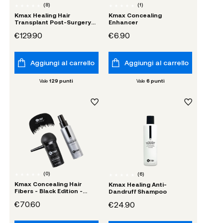
(
8
)
(
1
)
Kmax Healing Hair
Kmax Concealing
Transplant Post-Surgery
Enhancer
Kit
€129.90
€6.90
Aggiungi al carrello
Aggiungi al carrello
Vale
129
punti
Vale
6
punti
(
0
)
(
6
)
Kmax Concealing Hair
Kmax Healing Anti-
Fibers - Black Edition -
Dandruff Shampoo
Starter Kit
€70.60
€24.90