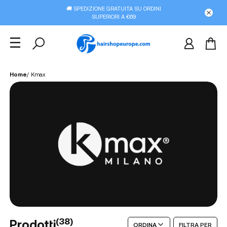
🚚 SPEDIZIONE GRATUITA SU ORDINI
SUPERIORI A €69
Home
/
Kmax
(
38
)
Prodotti
ORDINA
FILTRA PER