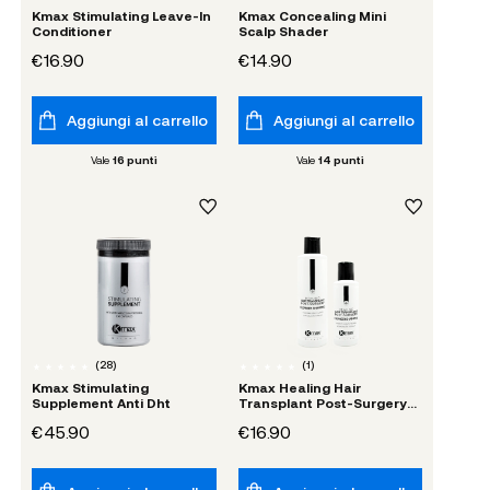
Kmax Stimulating Leave-In
Kmax Concealing Mini
Conditioner
Scalp Shader
€16.90
€14.90
Aggiungi al carrello
Aggiungi al carrello
Vale
16
punti
Vale
14
punti
(
28
)
(
1
)
Kmax Stimulating
Kmax Healing Hair
Supplement Anti Dht
Transplant Post-Surgery
Cleanser Shampoo
€45.90
€16.90