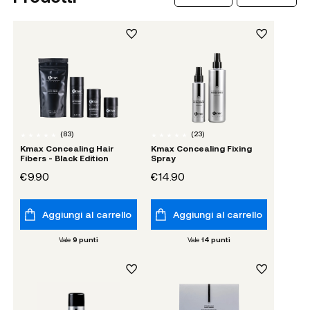
(
83
)
(
23
)
Kmax Concealing Hair
Kmax Concealing Fixing
Fibers - Black Edition
Spray
€9.90
€14.90
Aggiungi al carrello
Aggiungi al carrello
Vale
9
punti
Vale
14
punti