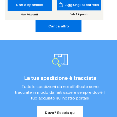
Non disponibile
Aggiungi al carrello
Vale
24
punti
Vale
70
punti
Carica altro
La tua spedizione è tracciata
Tutte le spedizioni da noi effettuate sono
tracciate in modo da farti sapere sempre dov'è il
tuo acquisto sul nostro portale.
Dove? Eccola qui