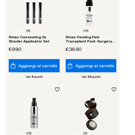
(
8
)
(
14
)
Kmax Concealing 3x
Kmax Healing Hair
Shader Applicator Set
Transplant Post-Surgery
Lenitive Oil
€9.90
€36.90
Aggiungi al carrello
Aggiungi al carrello
Vale
9
punti
Vale
36
punti
(
12
)
(
0
)