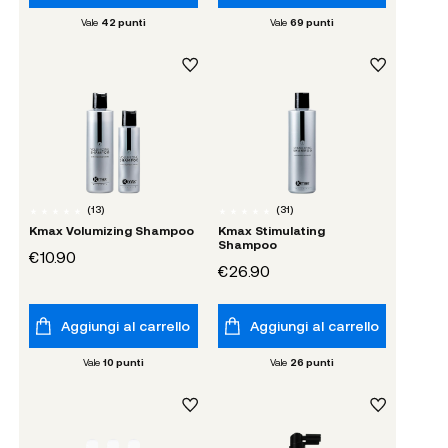
Vale
42
punti
Vale
69
punti
(
13
)
(
31
)
Kmax Volumizing Shampoo
Kmax Stimulating
Shampoo
€10.90
€26.90
Aggiungi al carrello
Aggiungi al carrello
Vale
10
punti
Vale
26
punti