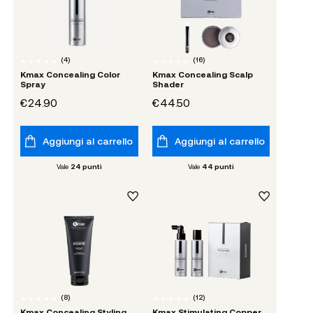
(
4
)
(
16
)
Kmax Concealing Color
Kmax Concealing Scalp
Spray
Shader
€24.90
€44.50
Aggiungi al carrello
Aggiungi al carrello
Vale
24
punti
Vale
44
punti
(
8
)
(
12
)
Kmax Concealing Styling
Kmax Stimulating Copper