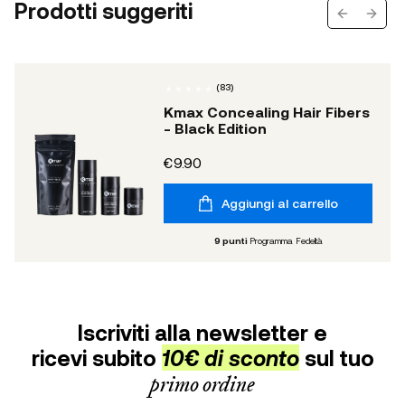
Prodotti suggeriti
Previous s
Next 
(
83
)
Kmax Concealing Hair Fibers
- Black Edition
€9.90
Aggiungi al carrello
9
punti
Programma Fedeltà
Iscriviti alla newsletter e
ricevi subito
10€ di sconto
sul tuo
primo ordine