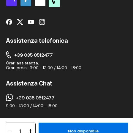
Assistenza telefonica
+39 035 0512477
Orari assistenza:
Orari ordini:
9:00 - 13:00 / 14:00 - 18:00
Assistenza Chat
+39 035 0512477
9:00 - 13:00 / 14:00 - 18:00
© Hairshopeurope.com 2024 • Tutti i diritti riservati • Via A.Manzoni 16,
1
24020 Ranica BG, 20122, Milano (Italy) • P.IVA IT04379890165
Non disponibile