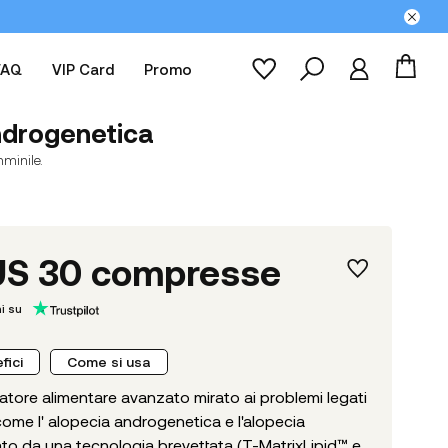
FAQ
VIP Card
Promo
androgenetica
mminile.
US 30 compresse
i su
fici
Come si usa
ratore alimentare avanzato mirato ai problemi legati
 come l' alopecia androgenetica e l'alopecia
zato da una tecnologia brevettata (T-MatrixLipid™ e