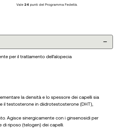
Vale
24
punti del Programma Fedeltà.
nte per il trattamento dell'alopecia
rementare la densità e lo spessore dei capelli sia
rte il testosterone in diidrotestosterone (DHT),
mento. Agisce sinergicamente con i ginsenosidi per
 di riposo (telogen) dei capelli.