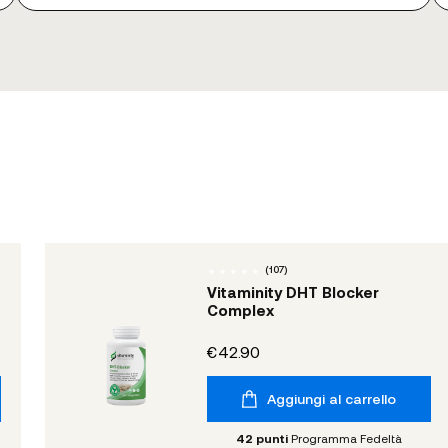
(
107
)
Vitaminity DHT Blocker
Complex
€42.90
Aggiungi al carrello
42
punti
Programma Fedeltà