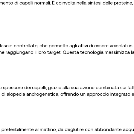
ento di capelli normali. È coinvolta nella sintesi delle proteine, 
lascio controllato, che permette agli attivi di essere veicolati i
 raggiungano il loro target. Questa tecnologia massimizza la bi
o spessore dei capelli, grazie alla sua azione combinata sui fatto
fre di alopecia androgenetica, offrendo un approccio integrato e
, preferibilmente al mattino, da deglutire con abbondante acqu