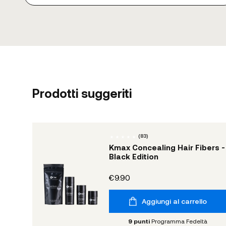
Prodotti suggeriti
(
83
)
Kmax Concealing Hair Fibers -
Black Edition
€9.90
Aggiungi al carrello
9
punti
Programma Fedeltà