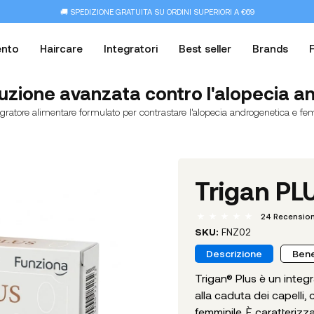
🚚 SPEDIZIONE GRATUITA SU ORDINI SUPERIORI A €69
ento
Haircare
Integratori
Best seller
Brands
luzione avanzata contro l'alopecia 
gratore alimentare formulato per contrastare l'alopecia androgenetica e fe
Trigan PL
24
Recension
SKU:
FNZ02
Descrizione
Bene
Trigan® Plus è un integ
alla caduta dei capelli,
femminile. È caratteriz