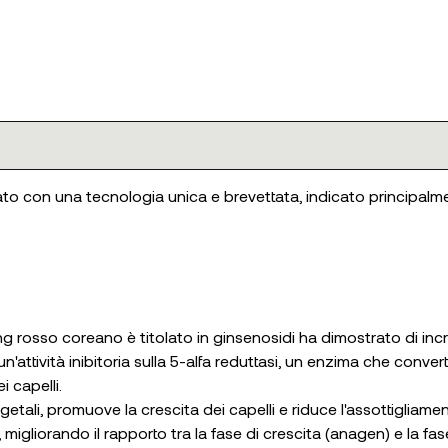
ato con una tecnologia unica e brevettata, indicato principalme
eng rosso coreano è titolato in ginsenosidi ha dimostrato di inc
n'attività inibitoria sulla 5-alfa reduttasi, un enzima che conve
 capelli.
egetali, promuove la crescita dei capelli e riduce l'assottiglia
 migliorando il rapporto tra la fase di crescita (anagen) e la fase