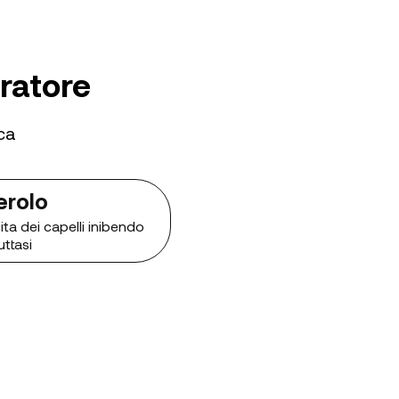
gratore
ca
erolo
ta dei capelli inibendo
uttasi