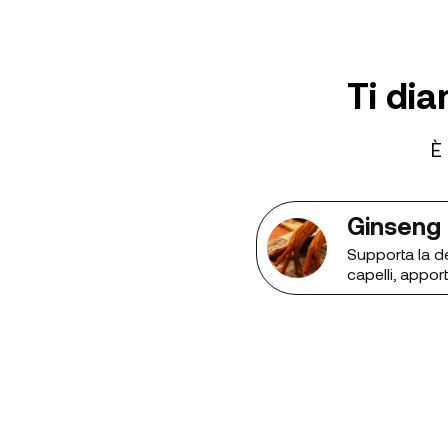
Ti dia
È
Ginseng
Supporta la d
capelli, appor