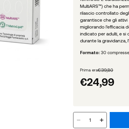
MultiARS™) che ha perm
rilascio controllato deg
garantisce che gli attivi 
migliorando l'efficacia 
indicato per adulti, e s
durante la gravidanza, l'
Formato:
30 compress
€
39,80
Prima era
€
24,99
1