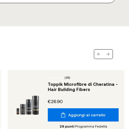
Previous slide
Next slide
(
25
)
Toppik Microfibre di Cheratina -
Hair Building Fibers
€26.90
Aggiungi al carrello
26
punti
Programma Fedeltà