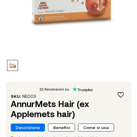
22
Recensioni su
SKU:
NED03
AnnurMets Hair (ex
Applemets hair)
Descrizione
Benefici
Come si usa