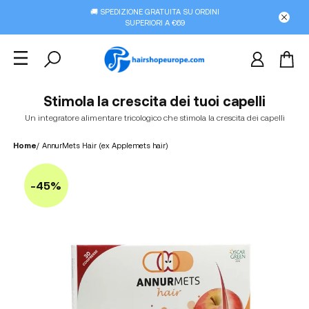
🚚 SPEDIZIONE GRATUITA SU ORDINI
SUPERIORI A €69
Stimola la crescita dei tuoi capelli
Un integratore alimentare tricologico che stimola la crescita dei capelli
Home
/
AnnurMets Hair (ex Applemets hair)
-45%