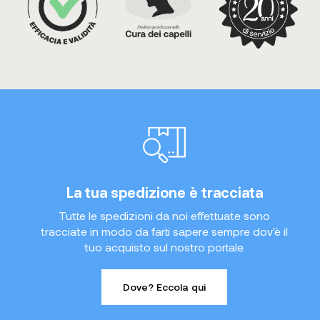
La tua spedizione è tracciata
Tutte le spedizioni da noi effettuate sono
tracciate in modo da farti sapere sempre dov'è il
tuo acquisto sul nostro portale.
Dove? Eccola qui