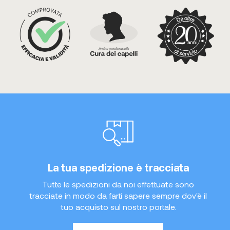
La tua spedizione è tracciata
Tutte le spedizioni da noi effettuate sono
tracciate in modo da farti sapere sempre dov'è il
tuo acquisto sul nostro portale.