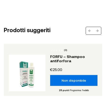
Prodotti suggeriti
Previous s
Next 
(
0
)
FORFU – Shampoo
antiforfora
€25.00
Non disponibile
25
punti
Programma Fedeltà