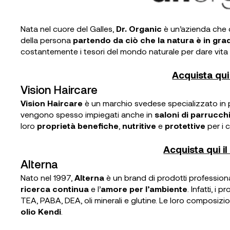
Nata nel cuore del Galles,
Dr. Organic
è un’azienda che d
della persona
partendo da ciò che la natura è in grad
costantemente i tesori del mondo naturale per dare vita
Acquista qui 
Vision Haircare
Vision Haircare
è un marchio svedese specializzato in pro
vengono spesso impiegati anche in
saloni di parrucchi
loro
proprietà benefiche
,
nutritive
e
protettive
per i c
Acquista qui il
Alterna
Nato nel 1997,
Alterna
è un brand di prodotti professionali
ricerca continua
e l’
amore per l’ambiente
. Infatti, i 
TEA, PABA, DEA, oli minerali e glutine. Le loro composizio
olio Kendi
.