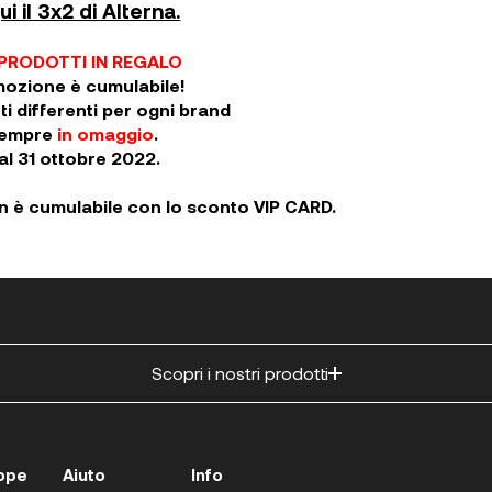
i il 3x2 di Alterna.
 PRODOTTI IN REGALO
ozione è cumulabile!
i differenti per ogni brand
 sempre
in omaggio
.
al 31 ottobre 2022.
n è cumulabile con lo sconto VIP CARD.
Scopri i nostri prodotti
ope
Aiuto
Info