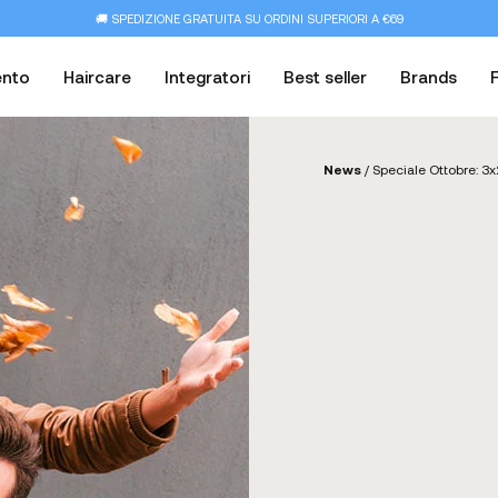
🚚 SPEDIZIONE GRATUITA SU ORDINI SUPERIORI A €69
ento
Haircare
Integratori
Best seller
Brands
News
/
Speciale Ottobre: 3x