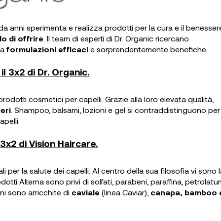
a anni sperimenta e realizza prodotti per la cura e il benesser
o di offrire
. Il team di esperti di Dr. Organic ricercano
 a
formulazioni efficaci
e sorprendentemente benefiche.
il 3x2 di Dr. Organic.
dotti cosmetici per capelli. Grazie alla loro elevata qualità,
eri
. Shampoo, balsami, lozioni e gel si contraddistinguono per 
apelli.
 3x2 di Vision Haircare.
 per la salute dei capelli. Al centro della sua filosofia vi sono 
prodotti Alterna sono privi di solfati, parabeni, paraffina, petrolatu
ni sono arricchite di
caviale
(linea Caviar),
canapa, bamboo 