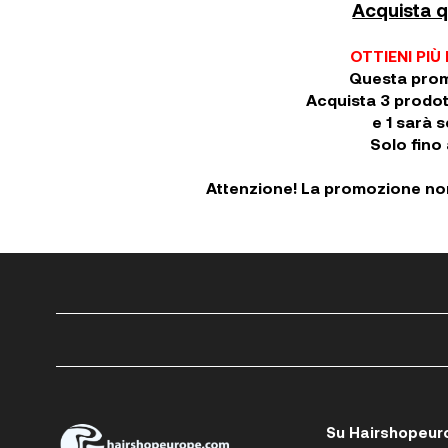
Acquista qu
OTTIENI PIÙ
Questa prom
Acquista 3 prodott
e 1 sarà
Solo fino 
Attenzione! La promozione no
Su Hairshopeur