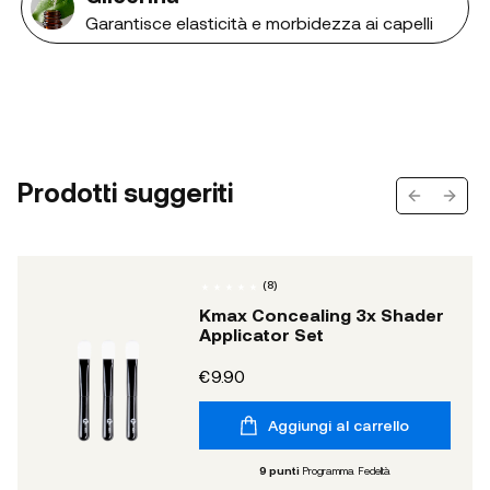
Garantisce elasticità e morbidezza ai capelli
Prodotti suggeriti
Previous s
Next 
(
8
)
Kmax Concealing 3x Shader
Applicator Set
€9.90
Aggiungi al carrello
9
punti
Programma Fedeltà