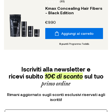
(
83
)
Kmax Concealing Hair Fibers
- Black Edition
€9.90
Aggiungi al carrello
9
punti
Programma Fedeltà
Iscriviti alla newsletter e
ricevi subito
10€ di sconto
sul tuo
primo ordine
Rimani aggiornato sugli sconti esclusivi riservati agli
iscritti!