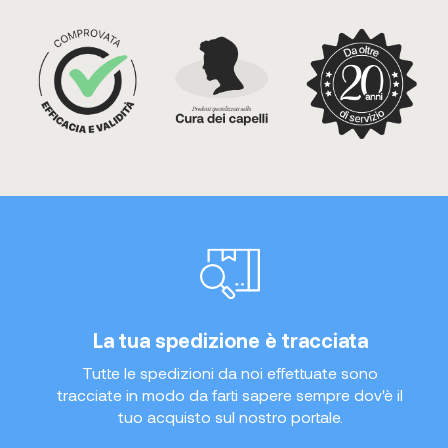
La tua spedizione è tracciata
Tutte le spedizioni da noi effettuate sono
tracciate in modo da farti sapere sempre dov'è il
tuo acquisto sul nostro portale.