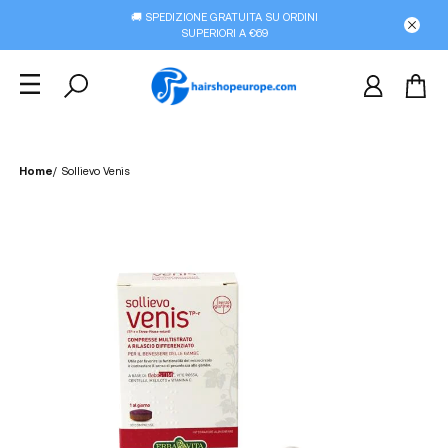
🚚 SPEDIZIONE GRATUITA SU ORDINI
SUPERIORI A €69
Home
/
Sollievo Venis