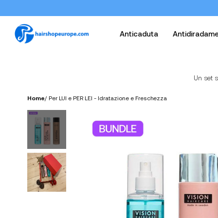
Anticaduta
Antidiradam
Un set s
Home
/
Per LUI e PER LEI - Idratazione e Freschezza