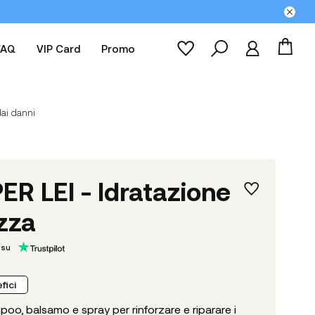
FAQ
VIP Card
Promo
dai danni
PER LEI - Idratazione
zza
 su
fici
o, balsamo e spray per rinforzare e riparare i