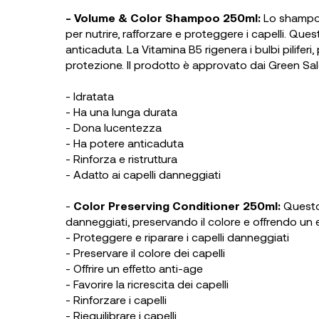
- Volume & Color Shampoo 250ml:
Lo shampoo 
per nutrire, rafforzare e proteggere i capelli. Q
anticaduta. La Vitamina B5 rigenera i bulbi piliferi
protezione. Il prodotto è approvato dai Green S
- Idratata
- Ha una lunga durata
- Dona lucentezza
- Ha potere anticaduta
- Rinforza e ristruttura
- Adatto ai capelli danneggiati
-
Color Preserving Conditioner 250ml:
Questo 
danneggiati, preservando il colore e offrendo un ef
- Proteggere e riparare i capelli danneggiati
- Preservare il colore dei capelli
- Offrire un effetto anti-age
- Favorire la ricrescita dei capelli
- Rinforzare i capelli
- Riequilibrare i capelli