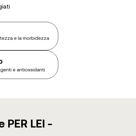
iati
tezza e la morbidezza
o
ngenti e antiossidanti
e PER LEI -