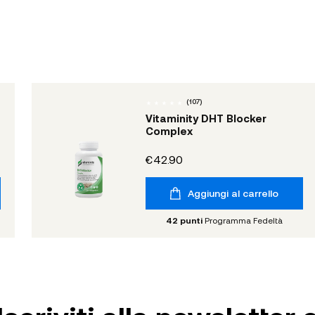
(
107
)
Vitaminity DHT Blocker
Complex
€42.90
Aggiungi al carrello
42
punti
Programma Fedeltà