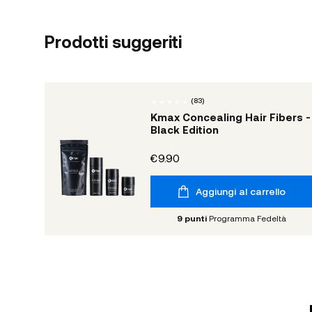
Prodotti suggeriti
(
83
)
Kmax Concealing Hair Fibers -
Black Edition
€9.90
Aggiungi al carrello
9
punti
Programma Fedeltà