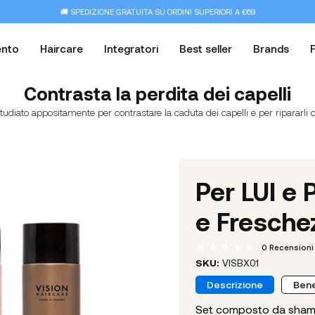
🚚 SPEDIZIONE GRATUITA SU ORDINI SUPERIORI A €69
ento
Haircare
Integratori
Best seller
Brands
Contrasta la perdita dei capelli
tudiato appositamente per contrastare la caduta dei capelli e per ripararli 
Per LUI e 
e Fresche
0
Recensioni
SKU:
VISBX01
Descrizione
Bene
Set composto da shampo