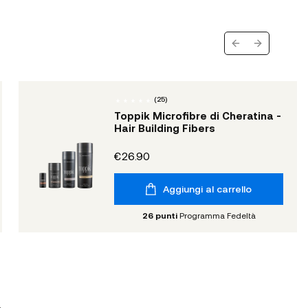
Previous slide
Next slide
(
25
)
Toppik Microfibre di Cheratina -
Hair Building Fibers
€26.90
Aggiungi al carrello
26
punti
Programma Fedeltà