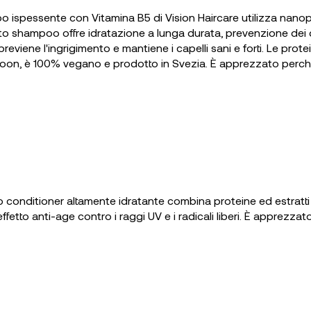
ispessente con Vitamina B5 di Vision Haircare utilizza nanopol
uesto shampoo offre idratazione a lunga durata, prevenzione de
, previene l'ingrigimento e mantiene i capelli sani e forti. Le p
aloon, è 100% vegano e prodotto in Svezia. È apprezzato perch
conditioner altamente idratante combina proteine ed estratti 
fetto anti-age contro i raggi UV e i radicali liberi. È apprezzat