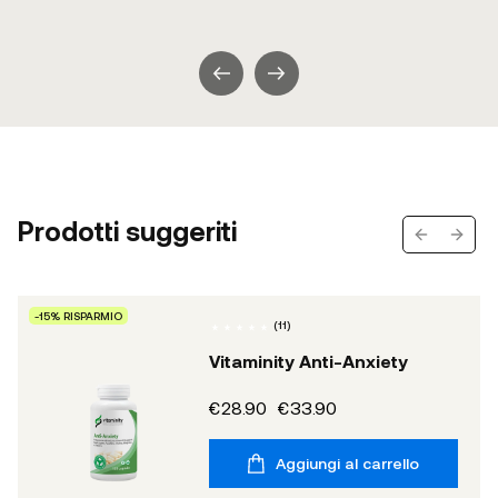
Prodotti suggeriti
Previous s
Next 
-15% RISPARMIO
(
11
)
Vitaminity Anti-Anxiety
€28.90
€33.90
Aggiungi al carrello