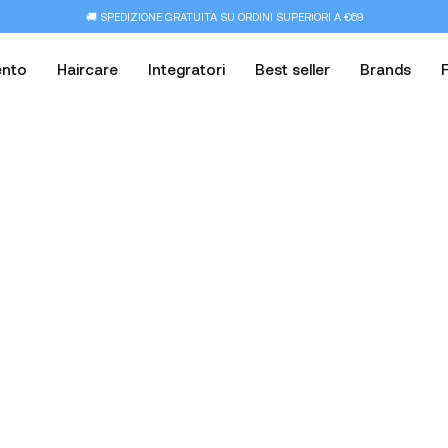
🚚 SPEDIZIONE GRATUITA SU ORDINI SUPERIORI A €69
ento
Haircare
Integratori
Best seller
Brands