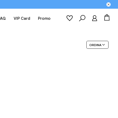
FAQ
VIP Card
Promo
ORDINA