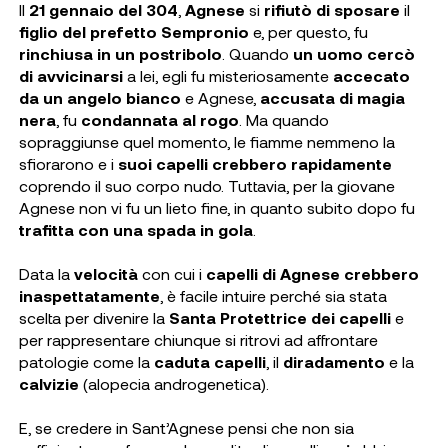
Il
21 gennaio del 304
,
Agnese
si
rifiutò di sposare
il
figlio del prefetto Sempronio
e, per questo, fu
rinchiusa in un postribolo
. Quando
un uomo cercò
di avvicinarsi
a lei, egli fu misteriosamente
accecato
da un angelo bianco
e Agnese,
accusata di magia
nera
, fu
condannata al rogo
. Ma quando
sopraggiunse quel momento, le fiamme nemmeno la
sfiorarono e i
suoi capelli crebbero rapidamente
coprendo il suo corpo nudo. Tuttavia, per la giovane
Agnese non vi fu un lieto fine, in quanto subito dopo fu
trafitta con una spada in gola
.
Data la
velocità
con cui i
capelli di Agnese crebbero
inaspettatamente
, è facile intuire perché sia stata
scelta per divenire la
Santa Protettrice dei capelli
e
per rappresentare chiunque si ritrovi ad affrontare
patologie come la
caduta capelli
, il
diradamento
e la
calvizie
(alopecia androgenetica).
E, se credere in Sant’Agnese pensi che non sia