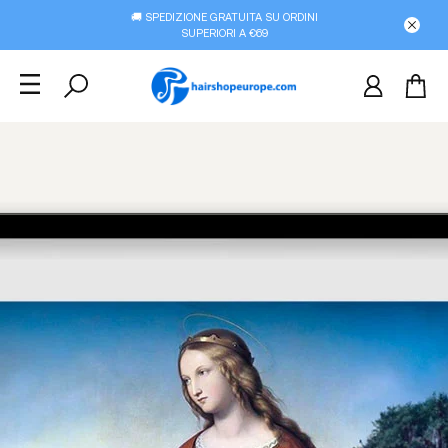
🚚 SPEDIZIONE GRATUITA SU ORDINI
SUPERIORI A €69