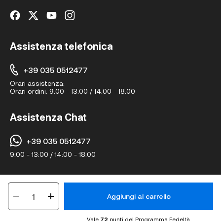
Assistenza telefonica
+39 035 0512477
Orari assistenza:
Orari ordini:
9:00 - 13:00 / 14:00 - 18:00
Assistenza Chat
+39 035 0512477
9:00 - 13:00 / 14:00 - 18:00
© Hairshopeurope.com 2024 • Tutti i diritti riservati • Via A.Manzoni 16,
1
24020 Ranica BG, 20122, Milano (Italy) • P.IVA IT04379890165
Aggiungi al carrello
Privacy Policy
Termini e condizioni
Cookies
Vale
72
punti del Programma Fedeltà.