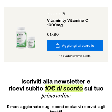
(
2
)
Vitaminity Vitamina C
1000mg
€17.90
Aggiungi al carrello
17
punti
Programma Fedeltà
Iscriviti alla newsletter e
ricevi subito
10€ di sconto
sul tuo
primo ordine
Rimani aggiornato sugli sconti esclusivi riservati agli
iscritti!