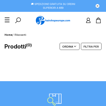
🚚 SPEDIZIONE GRATUITA SU ORDINI
SUPERIORI A €69
Home
/
Rilassanti
(
0
)
Prodotti
ORDINA
FILTRA PER