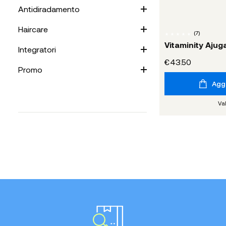
Antidiradamento
Haircare
(
7
)
Vitaminity Aju
Integratori
€43.50
Promo
Aggi
Va