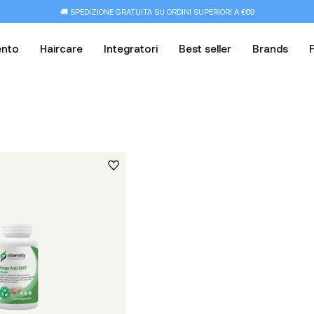
🚚 SPEDIZIONE GRATUITA SU ORDINI SUPERIORI A €69
ento
Haircare
Integratori
Best seller
Brands