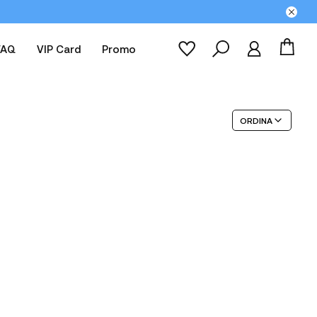
FAQ
VIP Card
Promo
ORDINA