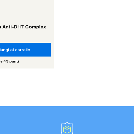
ga Anti-DHT Complex
ungi al carrello
le
43
punti