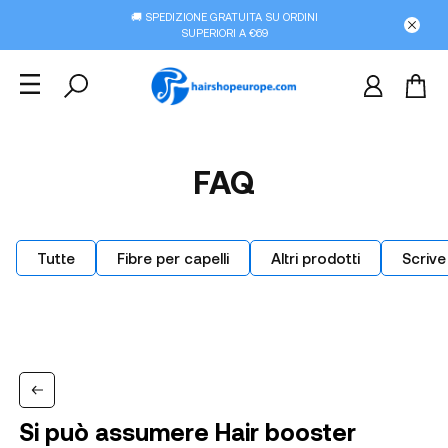
🚚 SPEDIZIONE GRATUITA SU ORDINI
SUPERIORI A €69
FAQ
Tutte
Fibre per capelli
Altri prodotti
Scrive
Si può assumere Hair booster