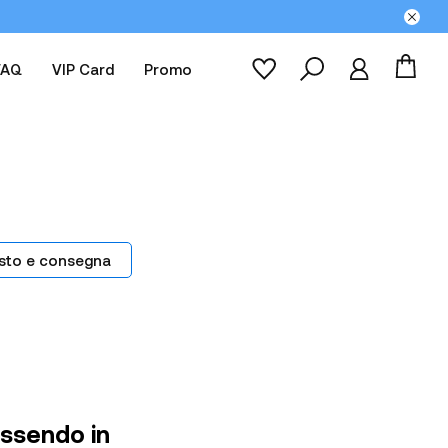
FAQ
VIP Card
Promo
sto e consegna
essendo in