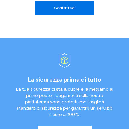
Contattaci
La sicurezza prima di tutto
La tua sicurezza ci sta a cuore e la mettiamo al
primo posto. I pagamenti sulla nostra
piattaforma sono protetti con i migliori
standard di sicurezza per garantirti un servizio
sicuro al 100%.