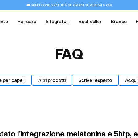
🚚 SPEDIZIONE GRATUITA SU ORDINI SUPERIORI A €69
ento
Haircare
Integratori
Best seller
Brands
FAQ
e per capelli
Altri prodotti
Scrive l'esperto
Acqui
tato l'integrazione melatonina e 5htp, 