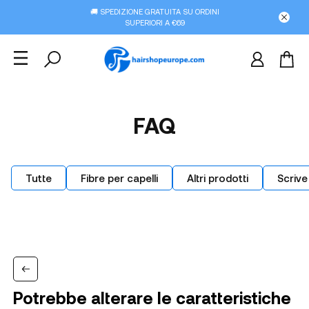
🚚 SPEDIZIONE GRATUITA SU ORDINI
SUPERIORI A €69
FAQ
Tutte
Fibre per capelli
Altri prodotti
Scrive
Potrebbe alterare le caratteristiche