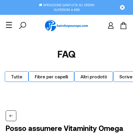
🚚 SPEDIZIONE GRATUITA SU ORDINI
SUPERIORI A €69
FAQ
Tutte
Fibre per capelli
Altri prodotti
Scrive
Posso assumere Vitaminity Omega