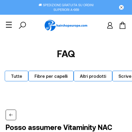
🚚 SPEDIZIONE GRATUITA SU ORDINI
SUPERIORI A €69
FAQ
Tutte
Fibre per capelli
Altri prodotti
Scrive
Posso assumere Vitaminity NAC