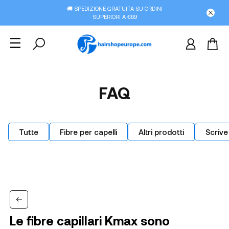
🚚 SPEDIZIONE GRATUITA SU ORDINI
SUPERIORI A €69
FAQ
Tutte
Fibre per capelli
Altri prodotti
Scrive
Le fibre capillari Kmax sono