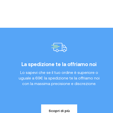
La spedizione te la offriamo noi
Lo sapevi che se il tuo ordine è superiore o
uguale a 69€ la spedizione te la offriamo noi
con la massima precisione e discrezione.
Scopri di più