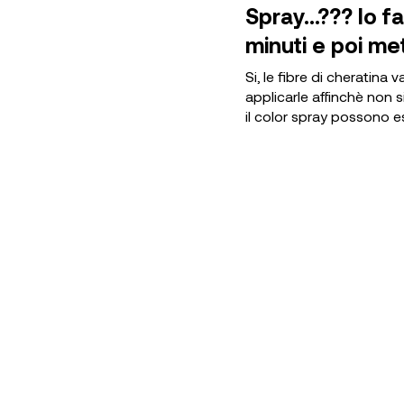
Spray…??? Io fa
minuti e poi me
Si, le fibre di cheratina
applicarle affinchè non s
il color spray possono ess