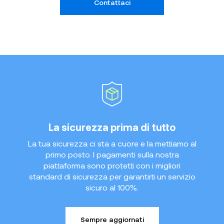
Contattaci
La sicurezza prima di tutto
La tua sicurezza ci sta a cuore e la mettiamo al
primo posto. I pagamenti sulla nostra
piattaforma sono protetti con i migliori
standard di sicurezza per garantirti un servizio
sicuro al 100%.
Sempre aggiornati