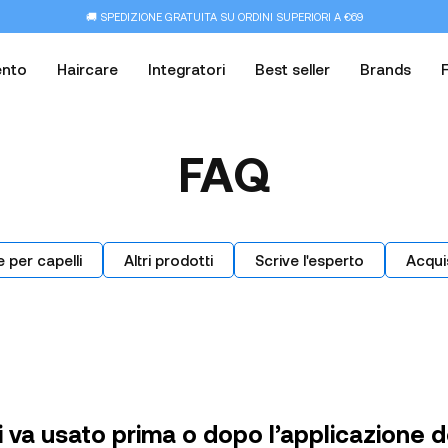
🚚 SPEDIZIONE GRATUITA SU ORDINI SUPERIORI A €69
ento
Haircare
Integratori
Best seller
Brands
FAQ
e per capelli
Altri prodotti
Scrive l'esperto
Acqui
li va usato prima o dopo l’applicazione d