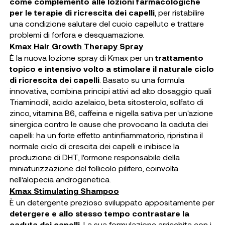
come complemento alle lozioni farmacologiche
per le terapie di ricrescita dei capelli
, per ristabilire
una condizione salutare del cuoio capelluto e trattare
problemi di forfora e desquamazione.
Kmax Hair Growth Therapy Spray
È la nuova lozione spray di Kmax per un
trattamento
topico e intensivo volto a stimolare il naturale ciclo
di ricrescita dei capelli
. Basato su una formula
innovativa, combina principi attivi ad alto dosaggio quali
Triaminodil, acido azelaico, beta sitosterolo, solfato di
zinco, vitamina B6, caffeina e nigella sativa per un'azione
sinergica contro le cause che provocano la caduta dei
capelli: ha un forte effetto antinfiammatorio, ripristina il
normale ciclo di crescita dei capelli e inibisce la
produzione di DHT, l'ormone responsabile della
miniaturizzazione del follicolo pilifero, coinvolta
nell’alopecia androgenetica.
Kmax Stimulating Shampoo
È un detergente prezioso sviluppato appositamente per
detergere e allo stesso tempo contrastare la
caduta dei capelli
. La sua formulazione arricchita con i