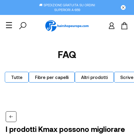
🚚 SPEDIZIONE GRATUITA SU ORDINI
SUPERIORI A €69
FAQ
Tutte
Fibre per capelli
Altri prodotti
Scrive
I prodotti Kmax possono migliorare