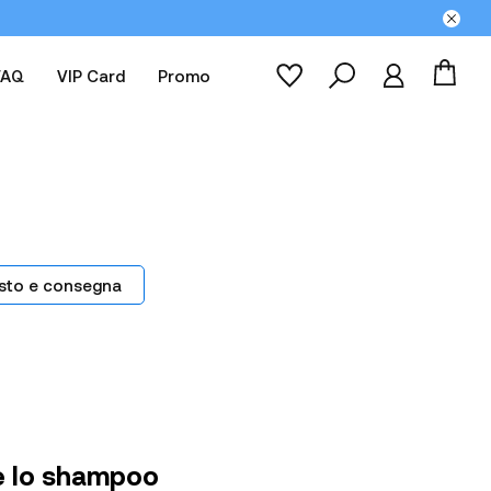
FAQ
VIP Card
Promo
sto e consegna
le lo shampoo