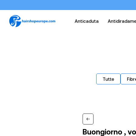
Anticaduta
Antidiradam
Tutte
Fibr
Buongiorno , vo