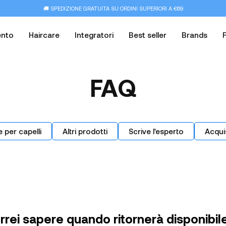
🚚 SPEDIZIONE GRATUITA SU ORDINI SUPERIORI A €69
ento
Haircare
Integratori
Best seller
Brands
FAQ
e per capelli
Altri prodotti
Scrive l'esperto
Acqui
rrei sapere quando ritornerà disponibi