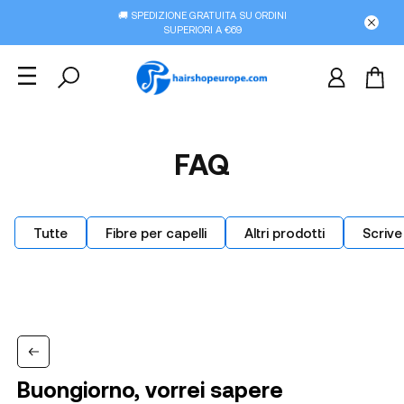
🚚 SPEDIZIONE GRATUITA SU ORDINI
SUPERIORI A €69
FAQ
Tutte
Fibre per capelli
Altri prodotti
Scrive
Buongiorno, vorrei sapere