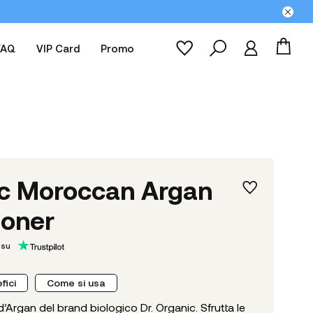
FAQ
VIP Card
Promo
ic Moroccan Argan
ioner
 su
fici
Come si usa
’Argan del brand biologico Dr. Organic. Sfrutta le