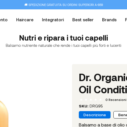
🚚 SPEDIZIONE GRATUITA SU ORDINI SUPERIORI A €69
ento
Haircare
Integratori
Best seller
Brands
Nutri e ripara i tuoi capelli
Balsamo nutriente naturale che rende i tuoi capelli più forti e lucenti
Dr. Organ
Oil Condit
0
Recensioni
SKU:
DRG95
Descrizione
Bene
Balsamo a base di olio d