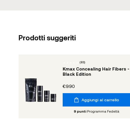
Prodotti suggeriti
(
83
)
Kmax Concealing Hair Fibers -
Black Edition
€9.90
Aggiungi al carrello
9
punti
Programma Fedeltà