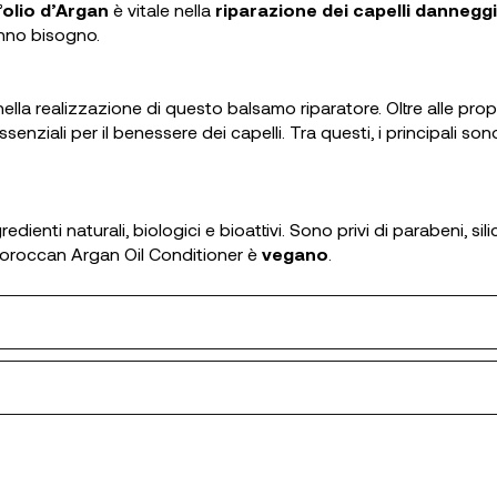
’
olio d’Argan
è vitale nella
riparazione dei capelli danneggia
nno bisogno.
ella realizzazione di questo balsamo riparatore. Oltre alle proprie
 essenziali per il benessere dei capelli. Tra questi, i principali so
gredienti naturali, biologici e bioattivi. Sono privi di parabeni, s
Moroccan Argan Oil Conditioner è
vegano
.