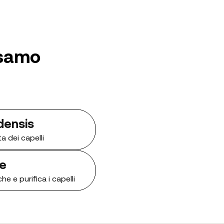
lsamo
densis
a dei capelli
e
he e purifica i capelli