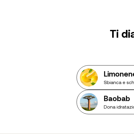
Ti d
Limonen
Sbianca e schi
Baobab
Dona idratazi