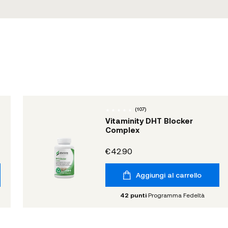
(
107
)
Vitaminity DHT Blocker
Complex
€42.90
Aggiungi al carrello
42
punti
Programma Fedeltà