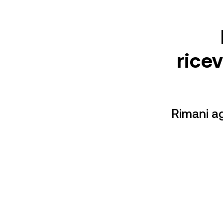
rice
Rimani agg