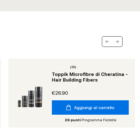
Previous slide
Next slide
(
25
)
Toppik Microfibre di Cheratina -
Hair Building Fibers
€26.90
Aggiungi al carrello
26
punti
Programma Fedeltà