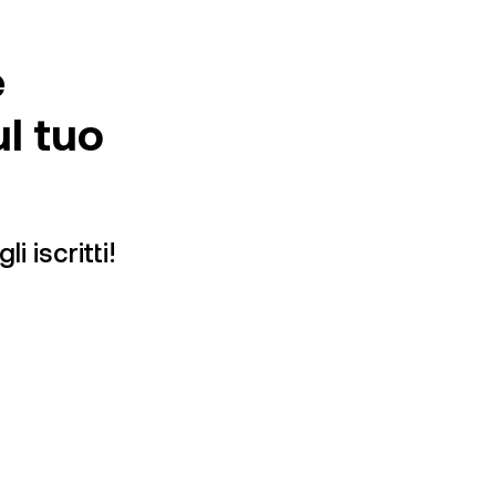
e
l tuo
i iscritti!