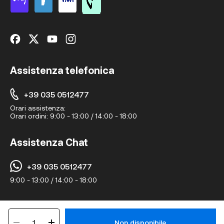
Assistenza telefonica
+39 035 0512477
Orari assistenza:
Orari ordini:
9:00 - 13:00 / 14:00 - 18:00
Assistenza Chat
+39 035 0512477
9:00 - 13:00 / 14:00 - 18:00
© Hairshopeurope.com 2024 • Tutti i diritti riservati • Via A.Manzoni 16,
1
24020 Ranica BG, 20122, Milano (Italy) • P.IVA IT04379890165
Non disponibile