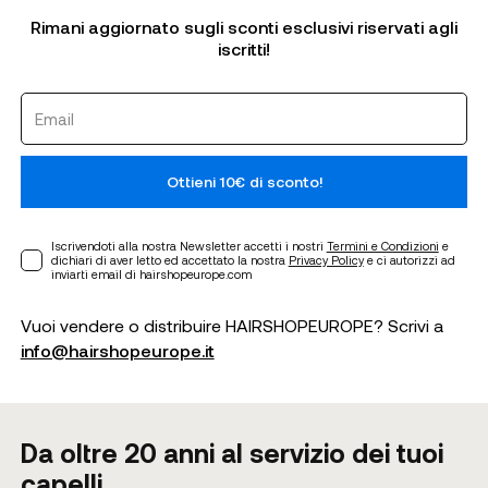
Rimani aggiornato sugli sconti esclusivi riservati agli
iscritti!
Ottieni 10€ di sconto!
Iscrivendoti alla nostra Newsletter accetti i nostri
Termini e Condizioni
e
dichiari di aver letto ed accettato la nostra
Privacy Policy
e ci autorizzi ad
inviarti email di hairshopeurope.com
Vuoi vendere o distribuire HAIRSHOPEUROPE? Scrivi a
info@hairshopeurope.it
Da oltre 20 anni al servizio dei tuoi
capelli