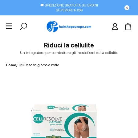
🚚 SPEDIZIONE GRATUITA SU ORDINI
SUPERIORI A €69
Riduci la cellulite
Un integratore per combattere gli inestetismi della cellulite
Home
/
CellResolve giorno e notte