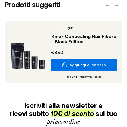
Prodotti suggeriti
Previous s
Next 
(
83
)
Kmax Concealing Hair Fibers
- Black Edition
€9.90
Aggiungi al carrello
9
punti
Programma Fedeltà
Iscriviti alla newsletter e
ricevi subito
10€ di sconto
sul tuo
primo ordine