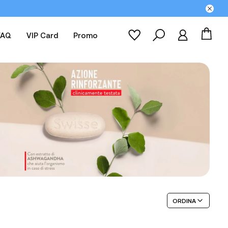
FAQ
VIP Card
Promo
ORDINA