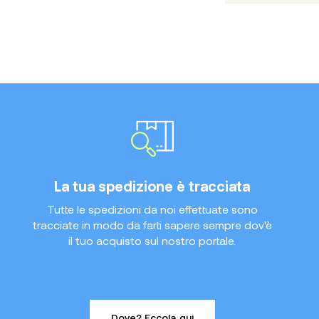
La tua spedizione è tracciata
Tutte le spedizioni da noi effettuate sono
tracciate in modo da farti sapere sempre dov'è
il tuo acquisto sul nostro portale.
Dove? Eccola qui