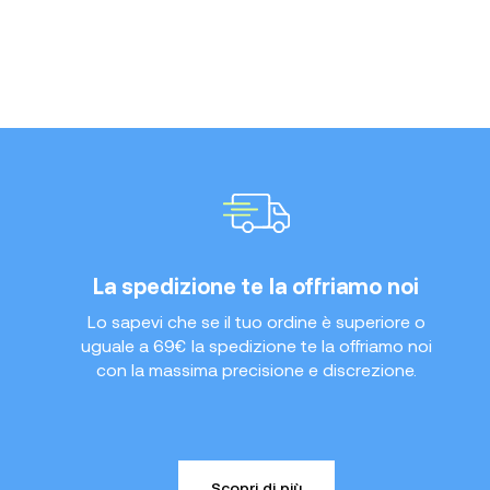
La spedizione te la offriamo noi
Lo sapevi che se il tuo ordine è superiore o
uguale a 69€ la spedizione te la offriamo noi
con la massima precisione e discrezione.
Scopri di più