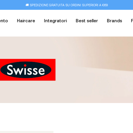
🚚 SPEDIZIONE GRATUITA SU ORDINI SUPERIORI A €69
ento
Haircare
Integratori
Best seller
Brands