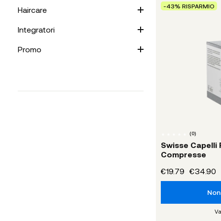
-43% RISPARMIO
Haircare
Integratori
Promo
(
0
)
Swisse Capelli 
Compresse
€19.79
€34.90
Non 
Va