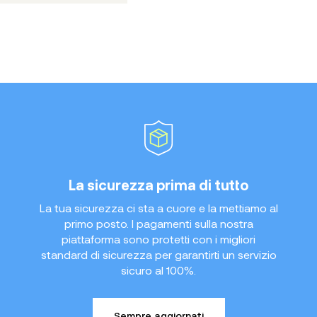
La sicurezza prima di tutto
La tua sicurezza ci sta a cuore e la mettiamo al
primo posto. I pagamenti sulla nostra
piattaforma sono protetti con i migliori
standard di sicurezza per garantirti un servizio
sicuro al 100%.
Sempre aggiornati