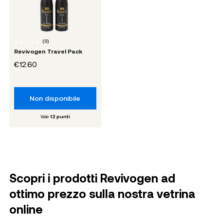
(
0
)
Revivogen Travel Pack
€12.60
Non disponibile
Vale
12
punti
Scopri i prodotti Revivogen ad
ottimo prezzo sulla nostra vetrina
online