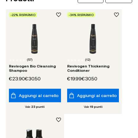
-22% RISPARMIO
-34% RISPARMIO
(
57
)
(
12
)
Revivogen Bio Cleansing
Revivogen Thickening
Shampoo
Conditioner
€23.90
€30.50
€19.99
€30.50
Aggiungi al carrello
Aggiungi al carrello
Vale
23
punti
Vale
19
punti