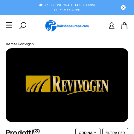
🚚 SPEDIZIONE GRATUITA SU ORDINI
SUPERIORI A €69
Home
/
Revivogen
(
3
)
Prodotti
ORDINA
FILTRA PER