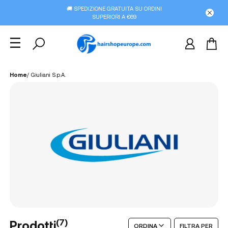
🚚 SPEDIZIONE GRATUITA SU ORDINI
SUPERIORI A €69
Home
/
Giuliani S.p.A.
(
7
)
Prodotti
ORDINA
FILTRA PER