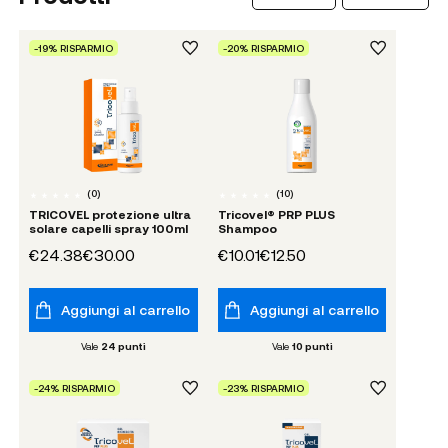
-19% RISPARMIO
-20% RISPARMIO
(
0
)
(
10
)
TRICOVEL protezione ultra
Tricovel® PRP PLUS
solare capelli spray 100ml
Shampoo
€24.38
€30.00
€10.01
€12.50
Aggiungi al carrello
Aggiungi al carrello
Vale
24
punti
Vale
10
punti
-24% RISPARMIO
-23% RISPARMIO