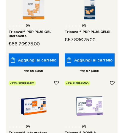
(
0
)
(
0
)
Tricovel® PRP PLUS GEL
Tricovel® PRP PLUS CELSI
Ricrescita
€57.83
€75.00
€56.70
€75.00
Aggiungi al carrello
Aggiungi al carrello
Vale
56
punti
Vale
57
punti
-22% RISPARMIO
-9% RISPARMIO
(
0
)
(
0
)
Tricovel® Integratore
Tricovel® DONNA