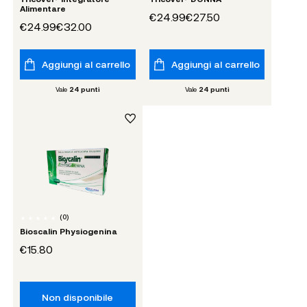
Alimentare
€24.99
€27.50
€24.99
€32.00
Aggiungi al carrello
Aggiungi al carrello
Vale
24
punti
Vale
24
punti
(
0
)
Bioscalin Physiogenina
€15.80
Non disponibile